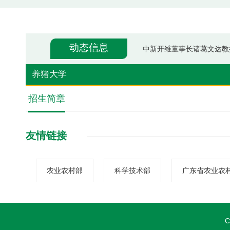
“广东省畜禽地方品种保护
广州国家农业科创中心主任
动态信息
中新开维董事长诸葛文达教
“广东省畜禽地方品种保护
养猪大学
广州国家农业科创中心主任
招生简章
友情链接
农业农村部
科学技术部
广东省农业农
C